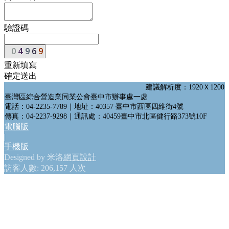
會員網站
政府機構連結
驗證碼
GO
重新填寫
確定送出
建議解析度：1920Ｘ1200
臺灣區綜合營造業同業公會臺中市辦事處一處
電話：04-2235-7789｜地址：40357 臺中市西區四維街4號
傳真：04-2237-9298｜通訊處：40459臺中市北區健行路373號10F
電腦版
|
手機版
Designed by 米洛
網頁設計
訪客人數: 206,157 人次