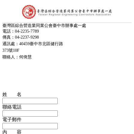
臺灣區綜合營造業同業公會臺中市辦事處一處
首頁
電話：04-2235-7789
公會簡介
傳真：04-2237-9298
組織架構
通訊處：40459臺中市北區健行路
理事長的話
373號10F
處長的話
聯絡人：何倚慧
會員代表
會員查詢
最新消息
台中市政府公告
中央政府公告
營造公會公告
姓 名
其他公告
活動訊息及表單下載
聯絡電話
文件下載
公會花絮
電子郵件
聯絡我們
相關連結
內 容