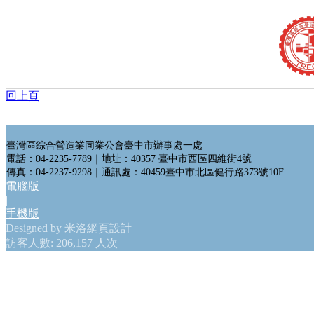
回上頁
首頁
公會簡介
組織架構
理事長的話
臺灣區綜合營造業同業公會臺中市辦事處一處
電話：04-2235-7789｜地址：40357 臺中市西區四維街4號
處長的話
傳真：04-2237-9298｜通訊處：40459臺中市北區健行路373號10F
會員代表
電腦版
會員查詢
|
最新消息
手機版
台中市政府公告
Designed by 米洛
網頁設計
中央政府公告
訪客人數: 206,157 人次
營造公會公告
其他公告
活動訊息及表單下載
文件下載
公會花絮