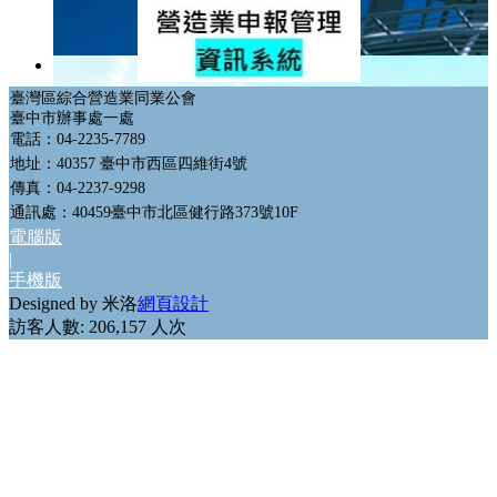
會員網站
政府機構連結
GO
臺灣區綜合營造業同業公會
臺中市辦事處一處
電話：04-2235-7789
地址：40357 臺中市西區四維街4號
傳真：04-2237-9298
通訊處：40459臺中市北區健行路373號10F
電腦版
|
手機版
Designed by 米洛
網頁設計
訪客人數: 206,157 人次