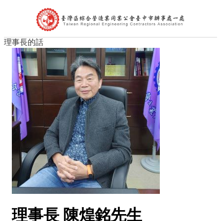
理事長的話
首頁
公會簡介
組織架構
理事長的話
處長的話
會員代表
會員查詢
最新消息
台中市政府公告
中央政府公告
營造公會公告
其他公告
活動訊息及表單下載
文件下載
公會花絮
聯絡我們
理事長 陳煌銘先生
相關連結