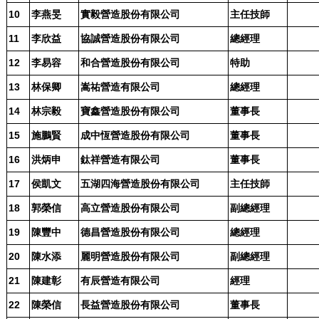
會員網站
10
李燕旻
實毅營造股份有限公司
主任技師
政府機構連結
11
李欣益
協誠營造股份有限公司
總經理
GO
12
李易容
和合營造股份有限公司
特助
13
林保卿
嵩祐營造有限公司
總經理
14
林宗毅
寶鑫營造股份有限公司
董事長
15
施鵬賢
成中恆營造股份有限公司
董事長
16
洪炳申
鈦祥營造有限公司
董事長
17
侯凱文
五湖四海營造股份有限公司
主任技師
18
郭榮信
高立營造股份有限公司
副總經理
19
陳豐中
德昌營造股份有限公司
總經理
20
陳水添
麗明營造股份有限公司
副總經理
21
陳建彰
有辰營造有限公司
經理
22
陳榮信
長益營造股份有限公司
董事長