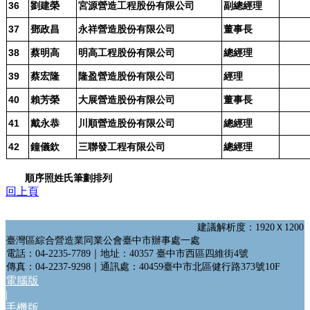
36
劉建榮
宮源營造工程股份有限公司
副總經理
37
鄧政昌
永祥營造股份有限公司
董事長
38
蔡明高
明高工程股份有限公司
總經理
39
蔡宏隆
隆盈營造股份有限公司
經理
40
賴芳榮
大展營造股份有限公司
董事長
41
戴永恭
川順營造股份有限公司
總經理
42
鐘儀欽
三聯發工程有限公司
總經理
順序照姓氏筆劃排列
回上頁
建議解析度：1920Ｘ1200
臺灣區綜合營造業同業公會臺中市辦事處一處
電話：04-2235-7789｜地址：40357 臺中市西區四維街4號
傳真：04-2237-9298｜通訊處：40459臺中市北區健行路373號10F
電腦版
|
手機版