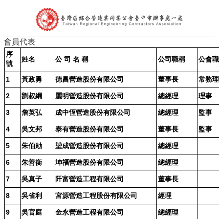
會員代表
首頁
序
公會簡介
姓名
公 司 名 稱
公司職稱
公會職
號
組織架構
理事長的話
1
黃政勇
德昌營造股份有限公司
董事長
常務理
處長的話
2
劉叔綱
麗明營造股份有限公司
總經理
理事
會員代表
會員查詢
3
詹英弘
成中恆營造股份有限公司
總經理
監事
最新消息
台中市政府公告
4
吳文邦
泰有營造股份有限公司
董事長
監事
中央政府公告
5
朱伯勛
堃成營造股份有限公司
總經理
營造公會公告
其他公告
6
朱善衡
坤福營造股份有限公司
總經理
活動訊息及表單下載
7
文件下載
吳真子
阡富營造工程有限公司
董事長
公會花絮
8
吳省利
宮源營造工程股份有限公司
經理
聯絡我們
相關連結
9
吳官庭
金永營造工程有限公司
總經理