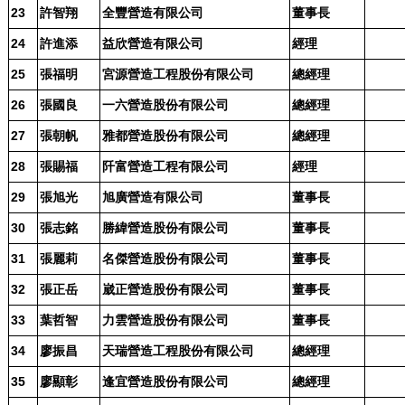
23
許智翔
全豐營造有限公司
董事長
24
許進添
益欣營造有限公司
經理
25
張福明
宮源營造工程股份有限公司
總經理
26
張國良
一六營造股份有限公司
總經理
27
張朝帆
雅都營造股份有限公司
總經理
28
張賜福
阡富營造工程有限公司
經理
29
張旭光
旭廣營造有限公司
董事長
30
張志銘
勝緯營造股份有限公司
董事長
31
張麗莉
名傑營造股份有限公司
董事長
32
張正岳
崴正營造股份有限公司
董事長
33
葉哲智
力雲營造股份有限公司
董事長
34
廖振昌
天瑞營造工程股份有限公司
總經理
35
廖顯彰
逢宜營造股份有限公司
總經理