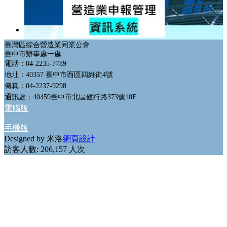
會員網站
政府機構連結
GO
臺灣區綜合營造業同業公會
臺中市辦事處一處
電話：04-2235-7789
地址：40357 臺中市西區四維街4號
傳真：04-2237-9298
通訊處：40459臺中市北區健行路373號10F
電腦版
|
手機版
Designed by 米洛
網頁設計
訪客人數: 206,157 人次