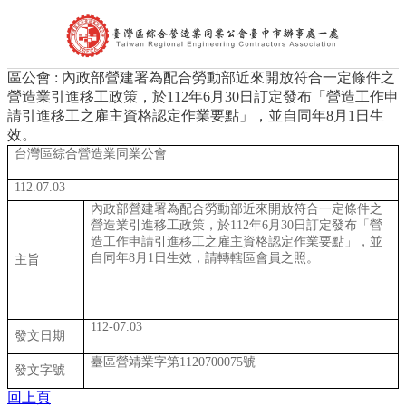
區公會 : 內政部營建署為配合勞動部近來開放符合一定條件之
首頁
營造業引進移工政策，於112年6月30日訂定發布「營造工作申
公會簡介
請引進移工之雇主資格認定作業要點」，並自同年8月1日生
組織架構
效。
理事長的話
台灣區綜合營造業同業公會
處長的話
會員代表
112.07.03
會員查詢
內政部營建署為配合勞動部近來開放符合一定條件之
最新消息
營造業引進移工政策，於112年6月30日訂定發布「營
台中市政府公告
造工作申請引進移工之雇主資格認定作業要點」，並
中央政府公告
自同年8月1日生效，請轉轄區會員之照。
主旨
營造公會公告
其他公告
活動訊息及表單下載
112-07.03
文件下載
發文日期
公會花絮
臺區營靖業字第1120700075號
聯絡我們
發文字號
相關連結
回上頁