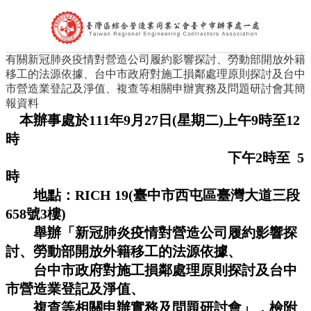
有關新冠肺炎疫情對營造公司履約影響探討、勞動部開放外籍
首頁
移工的法源依據、台中市政府對施工損鄰處理原則探討及台中
公會簡介
市營造業登記及淨值、複查等相關申辦實務及問題研討會其簡
組織架構
報資料
理事長的話
本辦事處於111
年9月27日(星期二)上午9時至12
處長的話
時
會員代表
會員查詢
下午2時至 5
最新消息
時
台中市政府公告
地點：RICH 19(臺中市西屯區臺灣大道三段
中央政府公告
營造公會公告
658號3樓)
其他公告
舉辦「新冠肺炎疫情對營造公司履約影響探
活動訊息及表單下載
討、勞動部開放外籍移工的法源依據、
文件下載
台中市政府對施工損鄰處理原則探討及台中
公會花絮
聯絡我們
市營造業登記及淨值、
相關連結
複查等相關申辦實務及問題研討會」，檢附