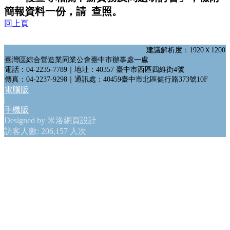
會員網站
簡報資料一份，請 查照。
政府機構連結
回上頁
GO
建議解析度：1920Ｘ1200
臺灣區綜合營造業同業公會臺中市辦事處一處
電話：04-2235-7789｜地址：40357 臺中市西區四維街4號
傳真：04-2237-9298｜通訊處：40459臺中市北區健行路373號10F
電腦版
|
手機版
Designed by 米洛
網頁設計
訪客人數: 206,157 人次