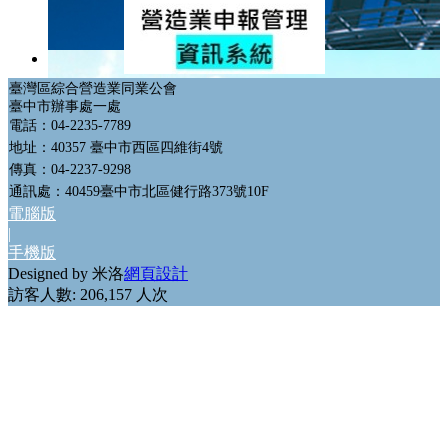
會員網站
政府機構連結
GO
臺灣區綜合營造業同業公會
臺中市辦事處一處
電話：04-2235-7789
地址：40357 臺中市西區四維街4號
傳真：04-2237-9298
通訊處：40459臺中市北區健行路373號10F
電腦版
|
手機版
Designed by 米洛
網頁設計
訪客人數: 206,157 人次