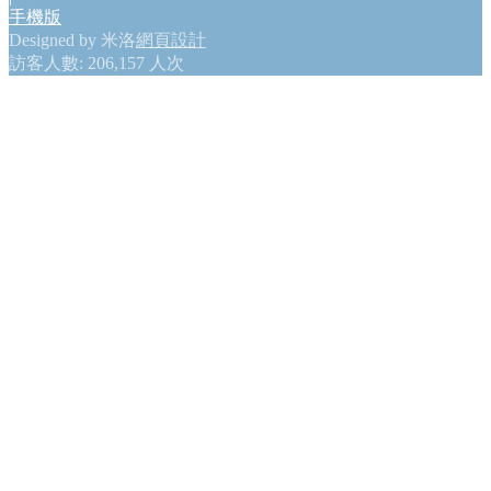
會員網站
手機版
政府機構連結
Designed by 米洛
網頁設計
訪客人數: 206,157 人次
GO