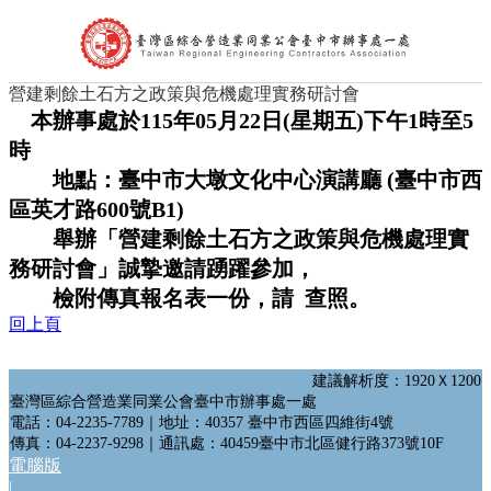
營建剩餘土石方之政策與危機處理實務研討會
首頁
本辦事處於115
年05月22日(星期五)下午1時至5
公會簡介
時
組織架構
理事長的話
地點：臺中市大墩文化中心演講廳 (臺中市西
處長的話
區英才路600號B1)
會員代表
舉辦「營建剩餘土石方之政策與危機處理實
會員查詢
最新消息
務研討會」誠摯邀請踴躍參加，
台中市政府公告
檢附傳真報名表一份，請 查照。
中央政府公告
回上頁
營造公會公告
其他公告
活動訊息及表單下載
建議解析度：1920Ｘ1200
文件下載
臺灣區綜合營造業同業公會臺中市辦事處一處
電話：04-2235-7789｜地址：40357 臺中市西區四維街4號
公會花絮
傳真：04-2237-9298｜通訊處：40459臺中市北區健行路373號10F
聯絡我們
電腦版
相關連結
|