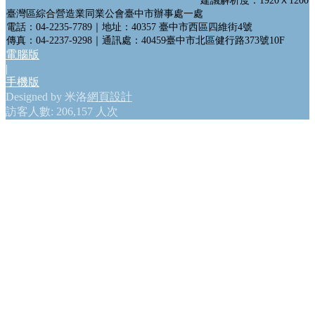
建議解析度：1920Ｘ1200
會員網站
臺灣區綜合營造業同業公會臺中市辦事處一處
政府機構連結
電話：04-2235-7789｜地址：40357 臺中市西區四維街4號
傳真：04-2237-9298｜通訊處：40459臺中市北區健行路373號10F
電腦版
GO
|
手機版
Designed by 米洛
網頁設計
訪客人數: 206,157 人次