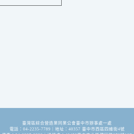
臺灣區綜合營造業同業公會臺中市辦事處一處
電話：04-2235-7789｜地址：40357 臺中市西區四維街4號