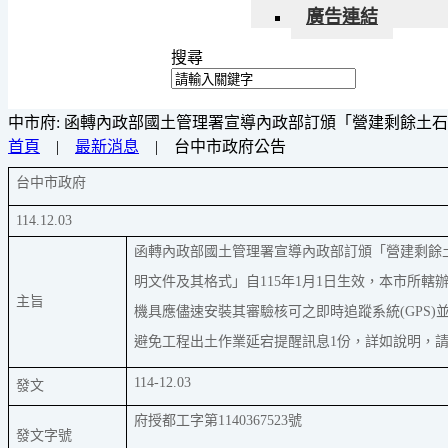
廣告連結
搜尋
中市府: 函轉內政部國土管理署宣導內政部訂頒「營建剩餘土石
首頁
|
最新消息
|
台中市政府公告
台中市政府
114.12.03
函轉內政部國土管理署宣導內政部訂頒「營建剩餘
明文件及其格式」自115年1月1日生效，本市所
主旨
機具應儘速安裝其審驗核可之即時追蹤系統(GPS
避免工程出土作業延宕提醒訊息1份，詳如說明，
114-12.03
發文
府授都工字第1140367523號
發文字號