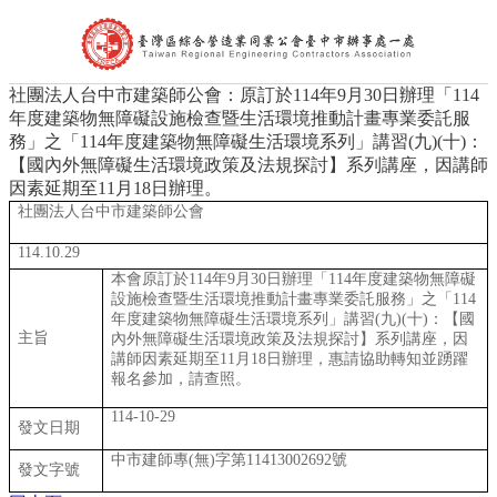
社團法人台中市建築師公會：原訂於114年9月30日辦理「114
首頁
年度建築物無障礙設施檢查暨生活環境推動計畫專業委託服
公會簡介
務」之「114年度建築物無障礙生活環境系列」講習(九)(十)：
組織架構
【國內外無障礙生活環境政策及法規探討】系列講座，因講師
理事長的話
因素延期至11月18日辦理。
處長的話
社團法人台中市建築師公會
會員代表
會員查詢
114.10.29
最新消息
本會原訂於114年9月30日辦理「114年度建築物無障礙
台中市政府公告
設施檢查暨生活環境推動計畫專業委託服務」之「114
中央政府公告
年度建築物無障礙生活環境系列」講習(九)(十)：【國
營造公會公告
主旨
內外無障礙生活環境政策及法規探討】系列講座，因
其他公告
講師因素延期至11月18日辦理，惠請協助轉知並踴躍
報名參加，請查照。
活動訊息及表單下載
文件下載
114-10-29
發文日期
公會花絮
聯絡我們
中市建師專(無)字第11413002692號
發文字號
相關連結