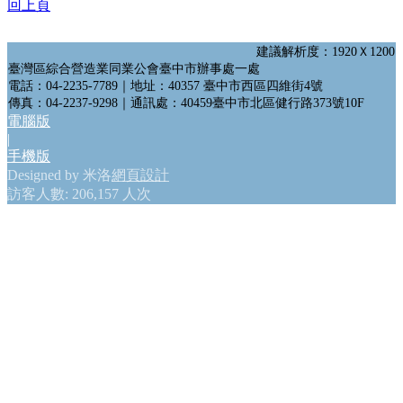
會員網站
回上頁
政府機構連結
建議解析度：1920Ｘ1200
臺灣區綜合營造業同業公會臺中市辦事處一處
GO
電話：04-2235-7789｜地址：40357 臺中市西區四維街4號
傳真：04-2237-9298｜通訊處：40459臺中市北區健行路373號10F
電腦版
|
手機版
Designed by 米洛
網頁設計
訪客人數: 206,157 人次