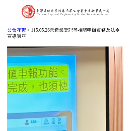
首頁
公會花絮
> 115.05.26營造業登記等相關申辦實務及法令
公會簡介
宣導講座
組織架構
理事長的話
處長的話
會員代表
會員查詢
最新消息
台中市政府公告
中央政府公告
營造公會公告
其他公告
活動訊息及表單下載
文件下載
公會花絮
聯絡我們
相關連結